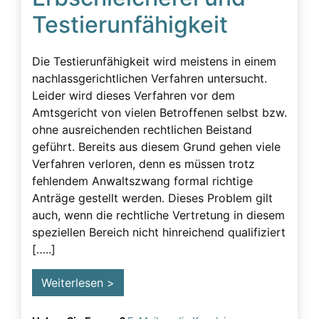
Erbschleicherfall
Testierunfähigkeit
Erbschleichervideos
Erbunwürdigkeit
Die Testierunfähigkeit wird meistens in einem
nachlassgerichtlichen Verfahren untersucht.
Ersatzansprüche
Leider wird dieses Verfahren vor dem
Familie
Amtsgericht von vielen Betroffenen selbst bzw.
ohne ausreichenden rechtlichen Beistand
Familiengeschichte wurde zerstört
geführt. Bereits aus diesem Grund gehen viele
Fassadenverhalten
Verfahren verloren, denn es müssen trotz
fehlendem Anwaltszwang formal richtige
Gericht
Anträge gestellt werden. Dieses Problem gilt
Geschädigte
auch, wenn die rechtliche Vertretung in diesem
speziellen Bereich nicht hinreichend qualifiziert
Geschäftsunfähigkeit
[…..]
Gesprächsüberwachung
Weiterlesen >
Gutachten
Körperliche Faktoren