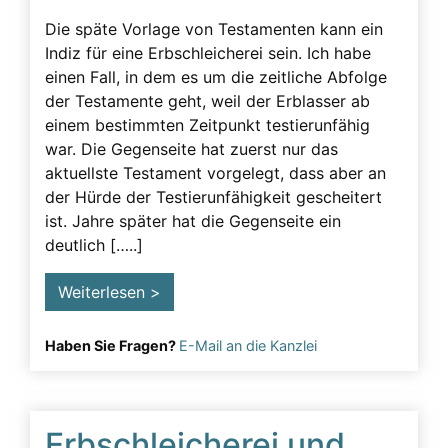
Beeinflussung – unzulässig
Die späte Vorlage von Testamenten kann ein
Indiz für eine Erbschleicherei sein. Ich habe
Beeinflussung – Unzulässige – Alarmsignale
einen Fall, in dem es um die zeitliche Abfolge
Beeinflussung unzulässig
der Testamente geht, weil der Erblasser ab
Besuchsverbot
einem bestimmten Zeitpunkt testierunfähig
war. Die Gegenseite hat zuerst nur das
Betreuung
aktuellste Testament vorgelegt, dass aber an
Demenz
der Hürde der Testierunfähigkeit gescheitert
ist. Jahre später hat die Gegenseite ein
Detektiv
deutlich […..]
Erblasser
Weiterlesen >
Erbscheicherei aus dem sozialen Bereich des
Erblassers
Haben Sie Fragen?
E-Mail an die Kanzlei
Erbschleicher
Erbschleicher Alarmsignale
Erbschleicherei
Erbschleicherei und