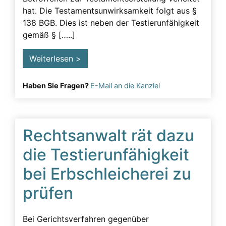
hat. Die Testamentsunwirksamkeit folgt aus §
Testament
138 BGB. Dies ist neben der Testierunfähigkeit
Testamentsänderung erschweren
gemäß § […..]
Testamentsanfechtung
Weiterlesen >
Testierfähigkeit
Haben Sie Fragen?
E-Mail an die Kanzlei
Unzulässige Beeinflussung
Urkundenfälschung
Vorgehen
Rechtsanwalt rät dazu
Vorsorgevollmacht
die Testierunfähigkeit
bei Erbschleicherei zu
prüfen
Bei Gerichtsverfahren gegenüber