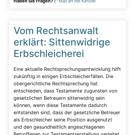
Haben Sie Fragen?
E-Mail an die Kanzlei
Lügeneffekt
Musterfälle
Notarielle Beurkundung
Vom Rechtsanwalt
Pfleger
erklärt: Sittenwidrige
Pflichtteil
Erbschleicherei
Pflichtteilsverzicht
Eine aktuelle Rechtsprechungsentwicklung hilft
Pressearbeit
zukünftig in einigen Erbschleicherfällen. Die
Presseartikel
obergerichtliche Rechtsprechung hat
entschieden, dass Testamente zugunsten von
Pressemitteilung
gesetzlichen Betreuern sittenwidrig sein
Rechtsanwalt
können, wenn diese Testamente dadurch
Rechtsgrundlage
entstanden sind, dass der gesetzliche Betreuer
als Erbschleicher seine Position ausgenutzt
Schenkungen
und den gesundheitlich angeschlagenen
Straftaten
Betroffenen zur Testamentserstellung verleitet