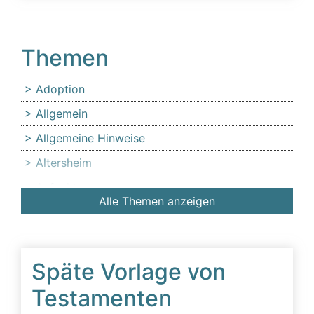
Themen
Adoption
Allgemein
Allgemeine Hinweise
Altersheim
Anfechtung
Alle Themen anzeigen
Angehörige
Anlaufstelle für Erbschleicheropfer
Äußerer Tatbestand: Diffamierung von
Späte Vorlage von
Familienmitgliedern
Testamenten
Beeinflussung