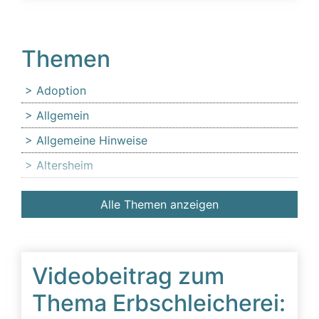
Themen
Adoption
Allgemein
Allgemeine Hinweise
Altersheim
Anfechtung
Alle Themen anzeigen
Angehörige
Anlaufstelle für Erbschleicheropfer
Äußerer Tatbestand: Diffamierung von
Videobeitrag zum
Familienmitgliedern
Thema Erbschleicherei:
Beeinflussung