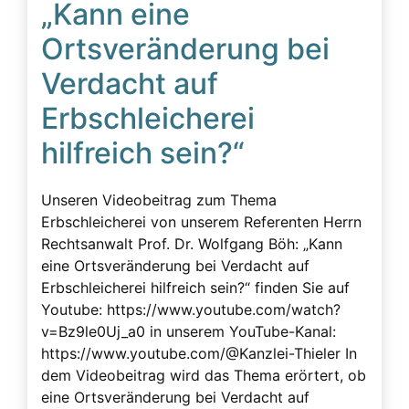
„Kann eine
Beeinflussung – unzulässig
Ortsveränderung bei
Beeinflussung – Unzulässige – Alarmsignale
Verdacht auf
Beeinflussung unzulässig
Erbschleicherei
Besuchsverbot
hilfreich sein?“
Betreuung
Demenz
Unseren Videobeitrag zum Thema
Detektiv
Erbschleicherei von unserem Referenten Herrn
Erblasser
Rechtsanwalt Prof. Dr. Wolfgang Böh: „Kann
eine Ortsveränderung bei Verdacht auf
Erbscheicherei aus dem sozialen Bereich des
Erbschleicherei hilfreich sein?“ finden Sie auf
Erblassers
Youtube: https://www.youtube.com/watch?
Erbschleicher
v=Bz9le0Uj_a0 in unserem YouTube-Kanal:
https://www.youtube.com/@Kanzlei-Thieler In
Erbschleicher Alarmsignale
dem Videobeitrag wird das Thema erörtert, ob
Erbschleicherei
eine Ortsveränderung bei Verdacht auf