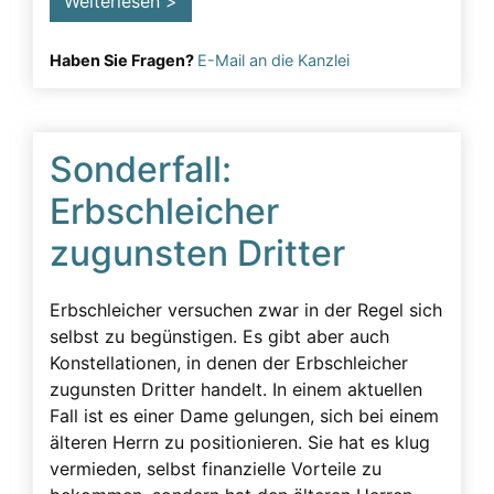
Weiterlesen >
Lügeneffekt
Haben Sie Fragen?
Musterfälle
E-Mail an die Kanzlei
Notarielle Beurkundung
Pfleger
Sonderfall:
Pflichtteil
Erbschleicher
Pflichtteilsverzicht
zugunsten Dritter
Pressearbeit
Presseartikel
Erbschleicher versuchen zwar in der Regel sich
Pressemitteilung
selbst zu begünstigen. Es gibt aber auch
Konstellationen, in denen der Erbschleicher
Rechtsanwalt
zugunsten Dritter handelt. In einem aktuellen
Rechtsgrundlage
Fall ist es einer Dame gelungen, sich bei einem
älteren Herrn zu positionieren. Sie hat es klug
Schenkungen
vermieden, selbst finanzielle Vorteile zu
Straftaten