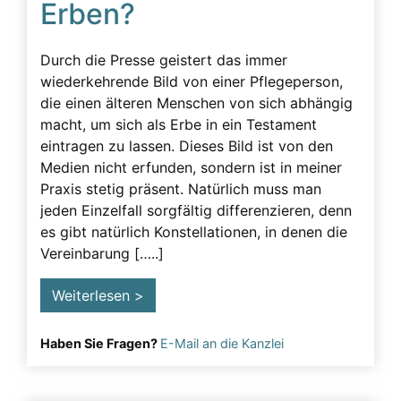
Erben?
Beeinflussung – unzulässig
Beeinflussung – Unzulässige – Alarmsignale
Durch die Presse geistert das immer
Beeinflussung unzulässig
wiederkehrende Bild von einer Pflegeperson,
die einen älteren Menschen von sich abhängig
Besuchsverbot
macht, um sich als Erbe in ein Testament
Betreuung
eintragen zu lassen. Dieses Bild ist von den
Medien nicht erfunden, sondern ist in meiner
Demenz
Praxis stetig präsent. Natürlich muss man
Detektiv
jeden Einzelfall sorgfältig differenzieren, denn
es gibt natürlich Konstellationen, in denen die
Erblasser
Vereinbarung […..]
Erbscheicherei aus dem sozialen Bereich des
Erblassers
Weiterlesen >
Erbschleicher
Haben Sie Fragen?
E-Mail an die Kanzlei
Erbschleicher Alarmsignale
Erbschleicherei