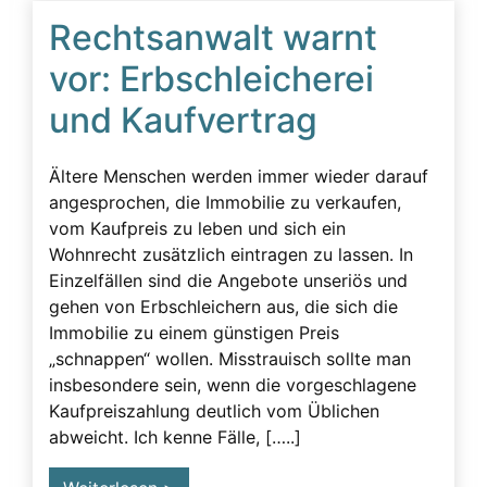
Erbschleicherfall
Rechtsanwalt warnt
Erbschleichervideos
vor: Erbschleicherei
Erbunwürdigkeit
und Kaufvertrag
Ersatzansprüche
Familie
Ältere Menschen werden immer wieder darauf
angesprochen, die Immobilie zu verkaufen,
Familiengeschichte wurde zerstört
vom Kaufpreis zu leben und sich ein
Fassadenverhalten
Wohnrecht zusätzlich eintragen zu lassen. In
Einzelfällen sind die Angebote unseriös und
Gericht
gehen von Erbschleichern aus, die sich die
Geschädigte
Immobilie zu einem günstigen Preis
Geschäftsunfähigkeit
„schnappen“ wollen. Misstrauisch sollte man
insbesondere sein, wenn die vorgeschlagene
Gesprächsüberwachung
Kaufpreiszahlung deutlich vom Üblichen
Gutachten
abweicht. Ich kenne Fälle, […..]
Körperliche Faktoren