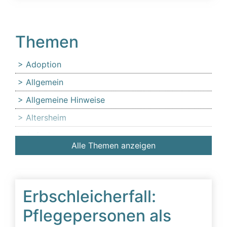
Themen
Adoption
Allgemein
Allgemeine Hinweise
Altersheim
Anfechtung
Alle Themen anzeigen
Angehörige
Anlaufstelle für Erbschleicheropfer
Äußerer Tatbestand: Diffamierung von
Erbschleicherfall:
Familienmitgliedern
Pflegepersonen als
Beeinflussung