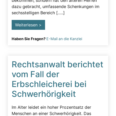
bekommen, sondern hat den älteren Herren
dazu gebracht, umfassende Schenkungen im
Testament
sechsstelligen Bereich […..]
Testamentsänderung erschweren
Weiterlesen >
Testamentsanfechtung
Testierfähigkeit
Haben Sie Fragen?
E-Mail an die Kanzlei
Unzulässige Beeinflussung
Urkundenfälschung
Rechtsanwalt berichtet
Vorgehen
vom Fall der
Vorsorgevollmacht
Erbschleicherei bei
Schwerhörigkeit
Im Alter leidet ein hoher Prozentsatz der
Menschen an einer Schwerhörigkeit. Das