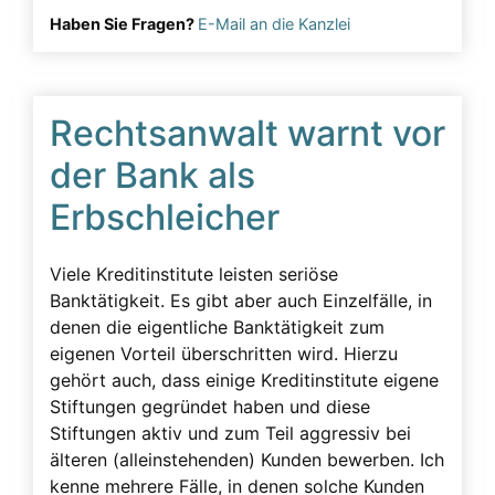
Erbschleicherfall
Haben Sie Fragen?
E-Mail an die Kanzlei
Erbschleichervideos
Erbunwürdigkeit
Rechtsanwalt warnt vor
Ersatzansprüche
der Bank als
Familie
Erbschleicher
Familiengeschichte wurde zerstört
Fassadenverhalten
Viele Kreditinstitute leisten seriöse
Gericht
Banktätigkeit. Es gibt aber auch Einzelfälle, in
Geschädigte
denen die eigentliche Banktätigkeit zum
eigenen Vorteil überschritten wird. Hierzu
Geschäftsunfähigkeit
gehört auch, dass einige Kreditinstitute eigene
Gesprächsüberwachung
Stiftungen gegründet haben und diese
Stiftungen aktiv und zum Teil aggressiv bei
Gutachten
älteren (alleinstehenden) Kunden bewerben. Ich
Körperliche Faktoren
kenne mehrere Fälle, in denen solche Kunden