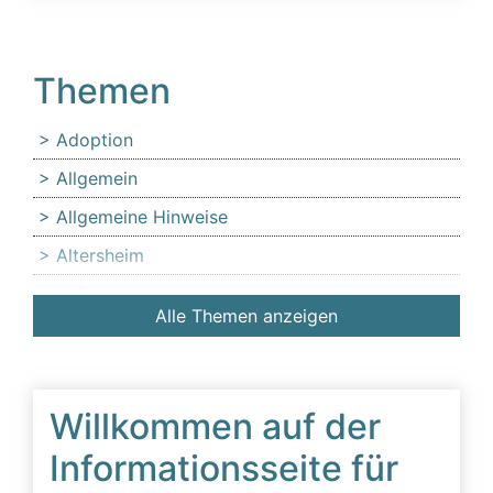
Themen
Adoption
Allgemein
Allgemeine Hinweise
Altersheim
Anfechtung
Alle Themen anzeigen
Angehörige
Anlaufstelle für Erbschleicheropfer
Äußerer Tatbestand: Diffamierung von
Willkommen auf der
Familienmitgliedern
Informationsseite für
Beeinflussung