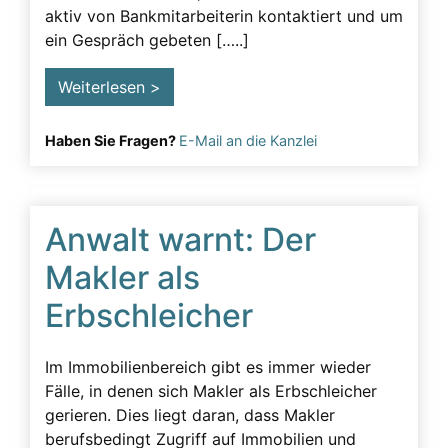
aktiv von Bankmitarbeiterin kontaktiert und um
Lügeneffekt
ein Gespräch gebeten […..]
Musterfälle
Weiterlesen >
Notarielle Beurkundung
Pfleger
Haben Sie Fragen?
E-Mail an die Kanzlei
Pflichtteil
Pflichtteilsverzicht
Anwalt warnt: Der
Pressearbeit
Presseartikel
Makler als
Pressemitteilung
Erbschleicher
Rechtsanwalt
Im Immobilienbereich gibt es immer wieder
Rechtsgrundlage
Fälle, in denen sich Makler als Erbschleicher
Schenkungen
gerieren. Dies liegt daran, dass Makler
berufsbedingt Zugriff auf Immobilien und
Straftaten