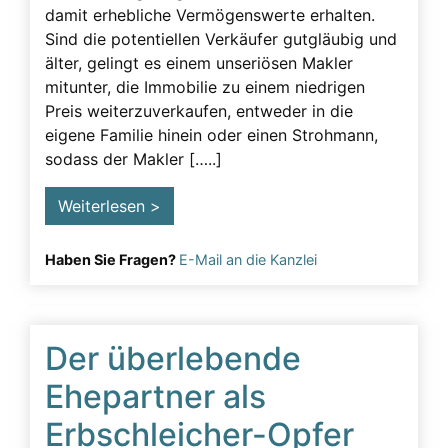
damit erhebliche Vermögenswerte erhalten.
Testament
Sind die potentiellen Verkäufer gutgläubig und
älter, gelingt es einem unseriösen Makler
Testamentsänderung erschweren
mitunter, die Immobilie zu einem niedrigen
Testamentsanfechtung
Preis weiterzuverkaufen, entweder in die
eigene Familie hinein oder einen Strohmann,
Testierfähigkeit
sodass der Makler […..]
Unzulässige Beeinflussung
Weiterlesen >
Urkundenfälschung
Vorgehen
Haben Sie Fragen?
E-Mail an die Kanzlei
Vorsorgevollmacht
Der überlebende
Ehepartner als
Erbschleicher-Opfer