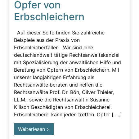
Opfer von
Beeinflussung – unzulässig
Erbschleichern
Beeinflussung – Unzulässige – Alarmsignale
Beeinflussung unzulässig
Auf dieser Seite finden Sie zahlreiche
Besuchsverbot
Beispiele aus der Praxis von
Erbschleicherfällen. Wir sind eine
Betreuung
deutschlandweit tätige Rechtsanwaltskanzlei
Demenz
mit Spezialisierung der anwaltlichen Hilfe und
Beratung von Opfern von Erbschleichern. Mit
Detektiv
unserer langjährigen Erfahrung als
Erblasser
Rechtsanwälte beraten und helfen die
Rechtsanwälte Prof. Dr. Böh, Oliver Thieler,
Erbscheicherei aus dem sozialen Bereich des
LL.M., sowie die Rechtsanwältin Susanne
Erblassers
Kilisch Geschädigten von Erbschleicherei.
Erbschleicher
Erbschleicherei kann jeden treffen. Opfer […..]
Erbschleicher Alarmsignale
Weiterlesen >
Erbschleicherei