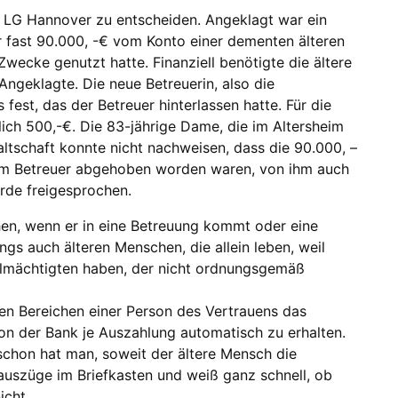
s LG Hannover zu entscheiden. Angeklagt war ein
r fast 90.000, -€ vom Konto einer dementen älteren
Zwecke genutzt hatte. Finanziell benötigte die ältere
ngeklagte. Die neue Betreuerin, also die
s fest, das der Betreuer hinterlassen hatte. Für die
ich 500,-€. Die 83-jährige Dame, die im Altersheim
altschaft konnte nicht nachweisen, dass die 90.000, –
m Betreuer abgehoben worden waren, von ihm auch
rde freigesprochen.
hen, wenn er in eine Betreuung kommt oder eine
ings auch älteren Menschen, die allein leben, weil
ollmächtigten haben, der nicht ordnungsgemäß
len Bereichen einer Person des Vertrauens das
on der Bank je Auszahlung automatisch zu erhalten.
schon hat man, soweit der ältere Mensch die
oauszüge im Briefkasten und weiß ganz schnell, ob
icht.