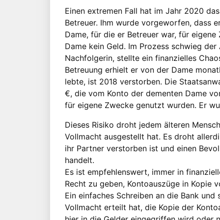
Einen extremen Fall hat im Jahr 2020 da
Betreuer. Ihm wurde vorgeworfen, dass e
Dame, für die er Betreuer war, für eigene 
Dame kein Geld. Im Prozess schwieg der A
Nachfolgerin, stellte ein finanzielles Chao
Betreuung erhielt er von der Dame monatl
lebte, ist 2018 verstorben. Die Staatsanw
€, die vom Konto der dementen Dame vo
für eigene Zwecke genutzt wurden. Er wu
Dieses Risiko droht jedem älteren Mensc
Vollmacht ausgestellt hat. Es droht allerd
ihr Partner verstorben ist und einen Bev
handelt.
Es ist empfehlenswert, immer in finanziel
Recht zu geben, Kontoauszüge in Kopie v
Ein einfaches Schreiben an die Bank und 
Vollmacht erteilt hat, die Kopie der Kont
hier in die Gelder eingegriffen wird oder n