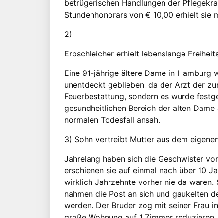
betrügerischen Handlungen der Pflegekraf
Stundenhonorars von € 10,00 erhielt sie m
2)
Erbschleicher erhielt lebenslange Freiheit
Eine 91-jährige ältere Dame in Hamburg wu
unentdeckt geblieben, da der Arzt der zu
Feuerbestattung, sondern es wurde festge
gesundheitlichen Bereich der alten Dame a
normalen Todesfall ansah.
3) Sohn vertreibt Mutter aus dem eigene
Jahrelang haben sich die Geschwister von
erschienen sie auf einmal nach über 10 J
wirklich Jahrzehnte vorher nie da waren.
nahmen die Post an sich und gaukelten de
werden. Der Bruder zog mit seiner Frau in
große Wohnung auf 1 Zimmer reduzieren, b