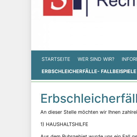
STARTSEITE
WER SIND WIR?
INFOR
ERBSCHLEICHERFÄLLE- FALLBEISPIELE
Erbschleicherfäll
An dieser Stelle möchten wir Ihnen zahlre
1) HAUSHALTSHILFE
Aus dem Ruhrgebiet wurde uns ein Fall ge