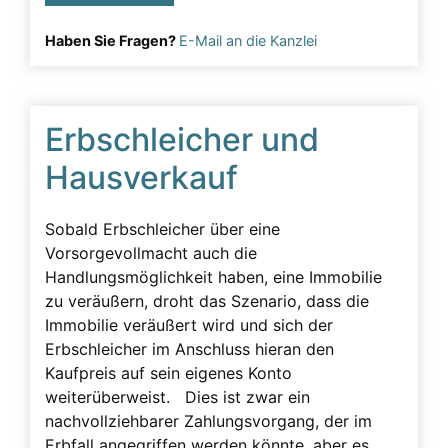
Lügeneffekt
Haben Sie Fragen?
E-Mail an die Kanzlei
Musterfälle
Notarielle Beurkundung
Pfleger
Erbschleicher und
Pflichtteil
Hausverkauf
Pflichtteilsverzicht
Sobald Erbschleicher über eine
Pressearbeit
Vorsorgevollmacht auch die
Presseartikel
Handlungsmöglichkeit haben, eine Immobilie
zu veräußern, droht das Szenario, dass die
Pressemitteilung
Immobilie veräußert wird und sich der
Rechtsanwalt
Erbschleicher im Anschluss hieran den
Rechtsgrundlage
Kaufpreis auf sein eigenes Konto
weiterüberweist. Dies ist zwar ein
Schenkungen
nachvollziehbarer Zahlungsvorgang, der im
Straftaten
Erbfall angegriffen werden könnte, aber es