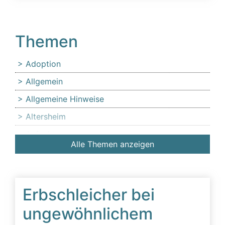
Themen
Adoption
Allgemein
Allgemeine Hinweise
Altersheim
Anfechtung
Alle Themen anzeigen
Angehörige
Anlaufstelle für Erbschleicheropfer
Äußerer Tatbestand: Diffamierung von
Erbschleicher bei
Familienmitgliedern
ungewöhnlichem
Beeinflussung