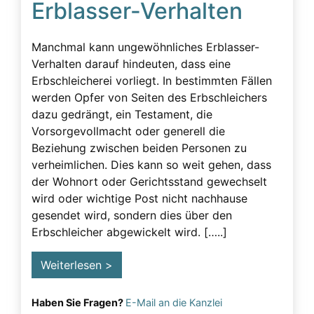
Erblasser-Verhalten
Beeinflussung – unzulässig
Beeinflussung – Unzulässige – Alarmsignale
Manchmal kann ungewöhnliches Erblasser-
Beeinflussung unzulässig
Verhalten darauf hindeuten, dass eine
Erbschleicherei vorliegt. In bestimmten Fällen
Besuchsverbot
werden Opfer von Seiten des Erbschleichers
Betreuung
dazu gedrängt, ein Testament, die
Vorsorgevollmacht oder generell die
Demenz
Beziehung zwischen beiden Personen zu
Detektiv
verheimlichen. Dies kann so weit gehen, dass
der Wohnort oder Gerichtsstand gewechselt
Erblasser
wird oder wichtige Post nicht nachhause
Erbscheicherei aus dem sozialen Bereich des
gesendet wird, sondern dies über den
Erblassers
Erbschleicher abgewickelt wird. […..]
Erbschleicher
Weiterlesen >
Erbschleicher Alarmsignale
Erbschleicherei
Haben Sie Fragen?
E-Mail an die Kanzlei