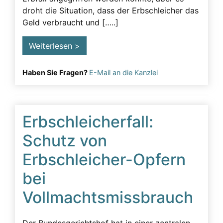
droht die Situation, dass der Erbschleicher das
Testament
Geld verbraucht und […..]
Testamentsänderung erschweren
Weiterlesen >
Testamentsanfechtung
Testierfähigkeit
Haben Sie Fragen?
E-Mail an die Kanzlei
Unzulässige Beeinflussung
Urkundenfälschung
Erbschleicherfall:
Vorgehen
Schutz von
Vorsorgevollmacht
Erbschleicher-Opfern
bei
Vollmachtsmissbrauch