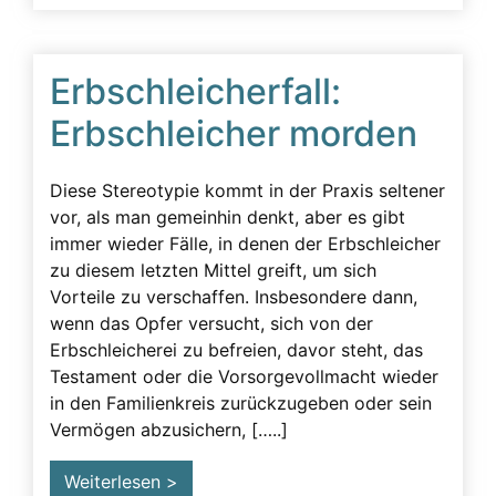
Erbschleicherfall
Erbschleichervideos
Erbschleicherfall:
Erbunwürdigkeit
Erbschleicher morden
Ersatzansprüche
Familie
Diese Stereotypie kommt in der Praxis seltener
Familiengeschichte wurde zerstört
vor, als man gemeinhin denkt, aber es gibt
immer wieder Fälle, in denen der Erbschleicher
Fassadenverhalten
zu diesem letzten Mittel greift, um sich
Gericht
Vorteile zu verschaffen. Insbesondere dann,
wenn das Opfer versucht, sich von der
Geschädigte
Erbschleicherei zu befreien, davor steht, das
Geschäftsunfähigkeit
Testament oder die Vorsorgevollmacht wieder
in den Familienkreis zurückzugeben oder sein
Gesprächsüberwachung
Vermögen abzusichern, […..]
Gutachten
Körperliche Faktoren
Weiterlesen >