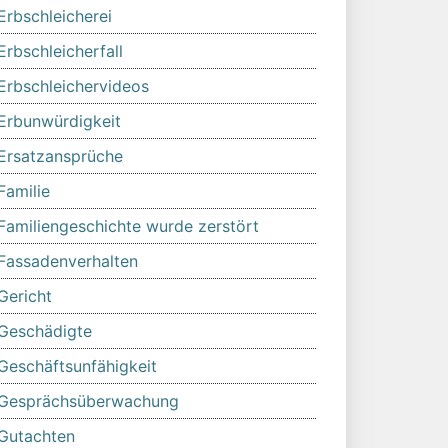
Erbschleicherei
Erbschleicherfall
Erbschleichervideos
Erbunwürdigkeit
Ersatzansprüche
Familie
Familiengeschichte wurde zerstört
Fassadenverhalten
Gericht
Geschädigte
Geschäftsunfähigkeit
Gesprächsüberwachung
Gutachten