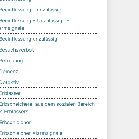
Beeinflussung – unzulässig
Beeinflussung – Unzulässige –
armsignale
Beeinflussung unzulässig
Besuchsverbot
Betreuung
Demenz
Detektiv
Erblasser
Erbscheicherei aus dem sozialen Bereich
s Erblassers
Erbschleicher
Erbschleicher Alarmsignale