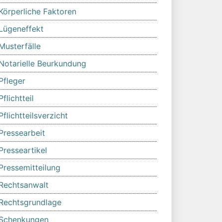
Körperliche Faktoren
Lügeneffekt
Musterfälle
Notarielle Beurkundung
Pfleger
Pflichtteil
Pflichtteilsverzicht
Pressearbeit
Presseartikel
Pressemitteilung
Rechtsanwalt
Rechtsgrundlage
Schenkungen