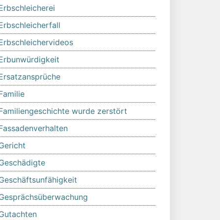
Erbschleicherei
Erbschleicherfall
Erbschleichervideos
Erbunwürdigkeit
Ersatzansprüche
Familie
Familiengeschichte wurde zerstört
Fassadenverhalten
Gericht
Geschädigte
Geschäftsunfähigkeit
Gesprächsüberwachung
Gutachten