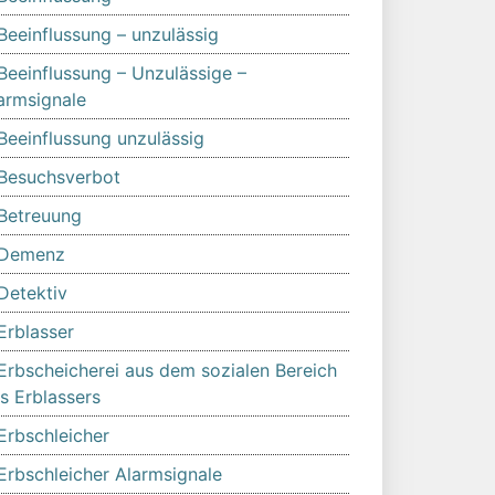
Beeinflussung – unzulässig
Beeinflussung – Unzulässige –
armsignale
Beeinflussung unzulässig
Besuchsverbot
Betreuung
Demenz
Detektiv
Erblasser
Erbscheicherei aus dem sozialen Bereich
s Erblassers
Erbschleicher
Erbschleicher Alarmsignale