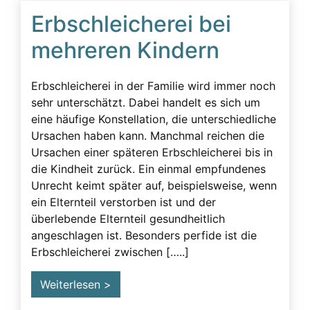
Erbschleicherfall
Erbschleicherei bei
Erbschleichervideos
mehreren Kindern
Erbunwürdigkeit
Ersatzansprüche
Erbschleicherei in der Familie wird immer noch
sehr unterschätzt. Dabei handelt es sich um
Familie
eine häufige Konstellation, die unterschiedliche
Familiengeschichte wurde zerstört
Ursachen haben kann. Manchmal reichen die
Ursachen einer späteren Erbschleicherei bis in
Fassadenverhalten
die Kindheit zurück. Ein einmal empfundenes
Gericht
Unrecht keimt später auf, beispielsweise, wenn
ein Elternteil verstorben ist und der
Geschädigte
überlebende Elternteil gesundheitlich
Geschäftsunfähigkeit
angeschlagen ist. Besonders perfide ist die
Erbschleicherei zwischen […..]
Gesprächsüberwachung
Gutachten
Weiterlesen >
Körperliche Faktoren