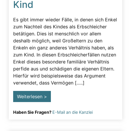
Kind
Beeinflussung – unzulässig
Beeinflussung – Unzulässige – Alarmsignale
Es gibt immer wieder Fälle, in denen sich Enkel
Beeinflussung unzulässig
zum Nachteil des Kindes als Erbschleicher
betätigen. Dies ist menschlich vor allem
Besuchsverbot
deshalb möglich, weil Großeltern zu den
Betreuung
Enkeln ein ganz anderes Verhältnis haben, als
zum Kind. In diesen Erbschleicherfällen nutzen
Demenz
Enkel dieses besondere familiäre Verhältnis
Detektiv
perfide aus und schädigen die eigenen Eltern.
Hierfür wird beispielsweise das Argument
Erblasser
verwendet, dass Vermögen […..]
Erbscheicherei aus dem sozialen Bereich des
Erblassers
Weiterlesen >
Erbschleicher
Haben Sie Fragen?
E-Mail an die Kanzlei
Erbschleicher Alarmsignale
Erbschleicherei