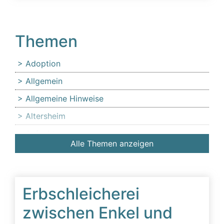
Themen
Adoption
Allgemein
Allgemeine Hinweise
Altersheim
Anfechtung
Alle Themen anzeigen
Angehörige
Anlaufstelle für Erbschleicheropfer
Äußerer Tatbestand: Diffamierung von
Erbschleicherei
Familienmitgliedern
zwischen Enkel und
Beeinflussung