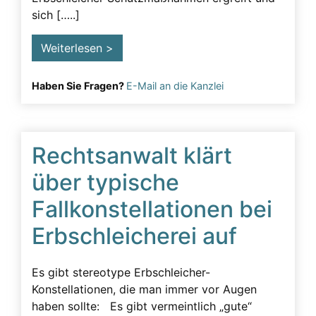
sich […..]
Testament
Testamentsänderung erschweren
Weiterlesen >
Testamentsanfechtung
Haben Sie Fragen?
E-Mail an die Kanzlei
Testierfähigkeit
Unzulässige Beeinflussung
Urkundenfälschung
Rechtsanwalt klärt
Vorgehen
über typische
Vorsorgevollmacht
Fallkonstellationen bei
Erbschleicherei auf
Es gibt stereotype Erbschleicher-
Konstellationen, die man immer vor Augen
haben sollte: Es gibt vermeintlich „gute“