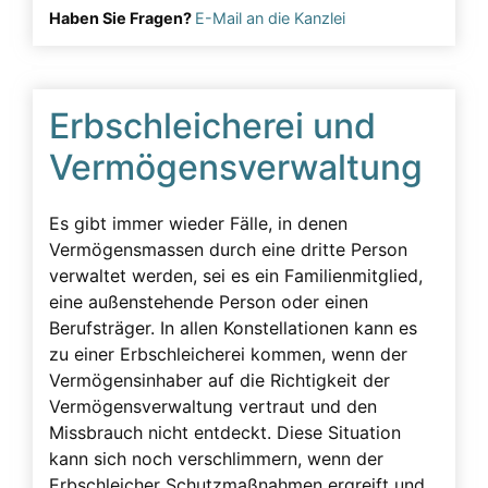
Haben Sie Fragen?
E-Mail an die Kanzlei
Lügeneffekt
Musterfälle
Notarielle Beurkundung
Erbschleicherei und
Pfleger
Vermögensverwaltung
Pflichtteil
Pflichtteilsverzicht
Es gibt immer wieder Fälle, in denen
Vermögensmassen durch eine dritte Person
Pressearbeit
verwaltet werden, sei es ein Familienmitglied,
Presseartikel
eine außenstehende Person oder einen
Berufsträger. In allen Konstellationen kann es
Pressemitteilung
zu einer Erbschleicherei kommen, wenn der
Rechtsanwalt
Vermögensinhaber auf die Richtigkeit der
Rechtsgrundlage
Vermögensverwaltung vertraut und den
Missbrauch nicht entdeckt. Diese Situation
Schenkungen
kann sich noch verschlimmern, wenn der
Straftaten
Erbschleicher Schutzmaßnahmen ergreift und