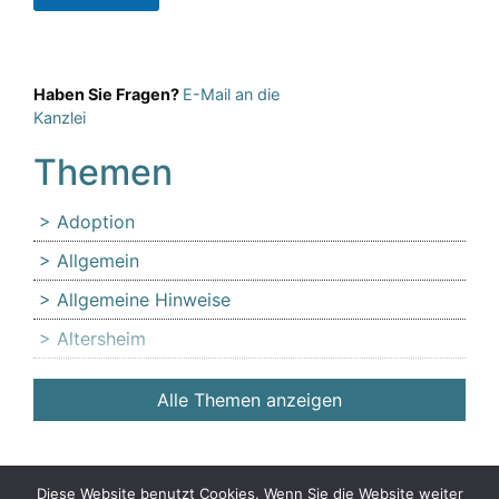
Haben Sie Fragen?
E-Mail an die
Kanzlei
Themen
Adoption
Allgemein
Allgemeine Hinweise
Altersheim
Anfechtung
Alle Themen anzeigen
Angehörige
Anlaufstelle für Erbschleicheropfer
Äußerer Tatbestand: Diffamierung von
Diese Website benutzt Cookies. Wenn Sie die Website weiter
© Copyright 2026 Vorsicht vor Erbschleicher & Erbschleicherei