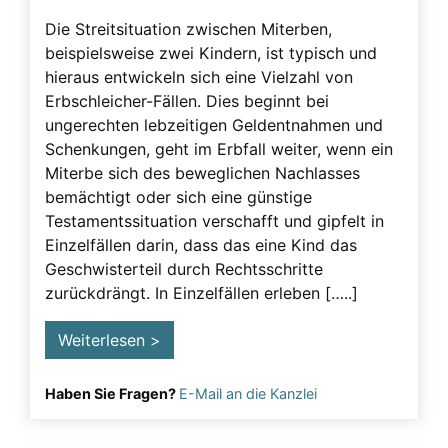
Beeinflussung – unzulässig
Die Streitsituation zwischen Miterben,
beispielsweise zwei Kindern, ist typisch und
Beeinflussung – Unzulässige – Alarmsignale
hieraus entwickeln sich eine Vielzahl von
Beeinflussung unzulässig
Erbschleicher-Fällen. Dies beginnt bei
Besuchsverbot
ungerechten lebzeitigen Geldentnahmen und
Schenkungen, geht im Erbfall weiter, wenn ein
Betreuung
Miterbe sich des beweglichen Nachlasses
Demenz
bemächtigt oder sich eine günstige
Testamentssituation verschafft und gipfelt in
Detektiv
Einzelfällen darin, dass das eine Kind das
Erblasser
Geschwisterteil durch Rechtsschritte
zurückdrängt. In Einzelfällen erleben […..]
Erbscheicherei aus dem sozialen Bereich des
Erblassers
Weiterlesen >
Erbschleicher
Erbschleicher Alarmsignale
Haben Sie Fragen?
E-Mail an die Kanzlei
Erbschleicherei