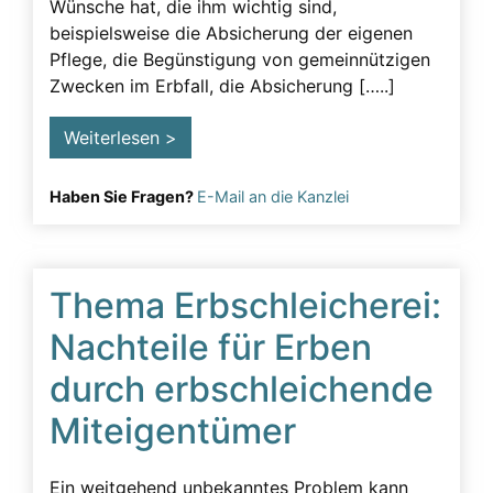
Wünsche hat, die ihm wichtig sind,
Lügeneffekt
beispielsweise die Absicherung der eigenen
Pflege, die Begünstigung von gemeinnützigen
Musterfälle
Zwecken im Erbfall, die Absicherung […..]
Notarielle Beurkundung
Weiterlesen >
Pfleger
Pflichtteil
Haben Sie Fragen?
E-Mail an die Kanzlei
Pflichtteilsverzicht
Pressearbeit
Presseartikel
Thema Erbschleicherei:
Pressemitteilung
Nachteile für Erben
Rechtsanwalt
durch erbschleichende
Rechtsgrundlage
Miteigentümer
Schenkungen
Straftaten
Ein weitgehend unbekanntes Problem kann