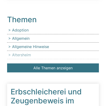
Themen
Adoption
Allgemein
Allgemeine Hinweise
Altersheim
Anfechtung
Alle Themen anzeigen
Angehörige
Anlaufstelle für Erbschleicheropfer
Äußerer Tatbestand: Diffamierung von
Erbschleicherei und
Familienmitgliedern
Zeugenbeweis im
Beeinflussung