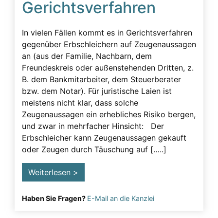
Gerichtsverfahren
Beeinflussung – unzulässig
Beeinflussung – Unzulässige – Alarmsignale
In vielen Fällen kommt es in Gerichtsverfahren
Beeinflussung unzulässig
gegenüber Erbschleichern auf Zeugenaussagen
an (aus der Familie, Nachbarn, dem
Besuchsverbot
Freundeskreis oder außenstehenden Dritten, z.
Betreuung
B. dem Bankmitarbeiter, dem Steuerberater
bzw. dem Notar). Für juristische Laien ist
Demenz
meistens nicht klar, dass solche
Detektiv
Zeugenaussagen ein erhebliches Risiko bergen,
und zwar in mehrfacher Hinsicht: Der
Erblasser
Erbschleicher kann Zeugenaussagen gekauft
Erbscheicherei aus dem sozialen Bereich des
oder Zeugen durch Täuschung auf […..]
Erblassers
Weiterlesen >
Erbschleicher
Erbschleicher Alarmsignale
Haben Sie Fragen?
E-Mail an die Kanzlei
Erbschleicherei