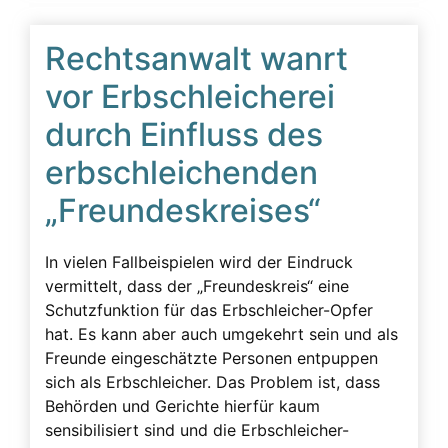
Erbschleicherfall
Rechtsanwalt wanrt
Erbschleichervideos
Erbunwürdigkeit
vor Erbschleicherei
Ersatzansprüche
durch Einfluss des
Familie
erbschleichenden
Familiengeschichte wurde zerstört
„Freundeskreises“
Fassadenverhalten
Gericht
In vielen Fallbeispielen wird der Eindruck
vermittelt, dass der „Freundeskreis“ eine
Geschädigte
Schutzfunktion für das Erbschleicher-Opfer
Geschäftsunfähigkeit
hat. Es kann aber auch umgekehrt sein und als
Freunde eingeschätzte Personen entpuppen
Gesprächsüberwachung
sich als Erbschleicher. Das Problem ist, dass
Gutachten
Behörden und Gerichte hierfür kaum
sensibilisiert sind und die Erbschleicher-
Körperliche Faktoren