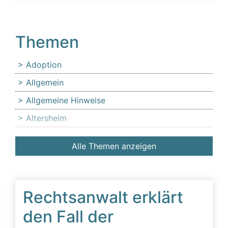
Themen
Adoption
Allgemein
Allgemeine Hinweise
Altersheim
Anfechtung
Alle Themen anzeigen
Angehörige
Anlaufstelle für Erbschleicheropfer
Äußerer Tatbestand: Diffamierung von
Rechtsanwalt erklärt
Familienmitgliedern
den Fall der
Beeinflussung