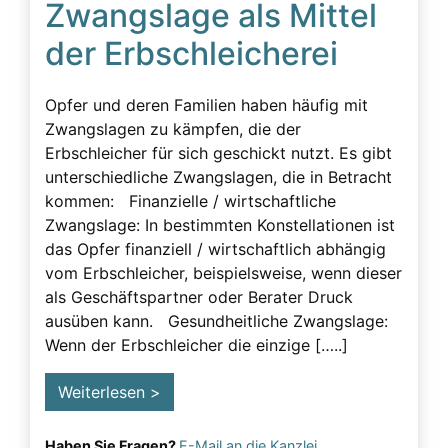
Zwangslage als Mittel
Beeinflussung – unzulässig
der Erbschleicherei
Beeinflussung – Unzulässige – Alarmsignale
Beeinflussung unzulässig
Opfer und deren Familien haben häufig mit
Besuchsverbot
Zwangslagen zu kämpfen, die der
Erbschleicher für sich geschickt nutzt. Es gibt
Betreuung
unterschiedliche Zwangslagen, die in Betracht
Demenz
kommen: Finanzielle / wirtschaftliche
Zwangslage: In bestimmten Konstellationen ist
Detektiv
das Opfer finanziell / wirtschaftlich abhängig
Erblasser
vom Erbschleicher, beispielsweise, wenn dieser
als Geschäftspartner oder Berater Druck
Erbscheicherei aus dem sozialen Bereich des
ausüben kann. Gesundheitliche Zwangslage:
Erblassers
Wenn der Erbschleicher die einzige […..]
Erbschleicher
Erbschleicher Alarmsignale
Weiterlesen >
Erbschleicherei
Haben Sie Fragen?
E-Mail an die Kanzlei