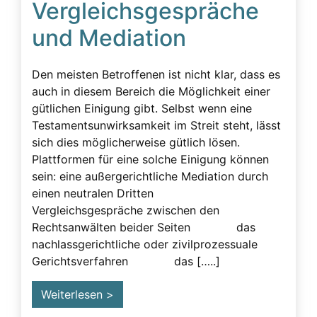
Vergleichsgespräche
Beeinflussung – unzulässig
und Mediation
Beeinflussung – Unzulässige – Alarmsignale
Beeinflussung unzulässig
Den meisten Betroffenen ist nicht klar, dass es
Besuchsverbot
auch in diesem Bereich die Möglichkeit einer
gütlichen Einigung gibt. Selbst wenn eine
Betreuung
Testamentsunwirksamkeit im Streit steht, lässt
Demenz
sich dies möglicherweise gütlich lösen.
Plattformen für eine solche Einigung können
Detektiv
sein: eine außergerichtliche Mediation durch
Erblasser
einen neutralen Dritten
Vergleichsgespräche zwischen den
Erbscheicherei aus dem sozialen Bereich des
Rechtsanwälten beider Seiten das
Erblassers
nachlassgerichtliche oder zivilprozessuale
Erbschleicher
Gerichtsverfahren das […..]
Erbschleicher Alarmsignale
Weiterlesen >
Erbschleicherei