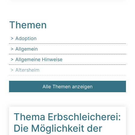
Themen
Adoption
Allgemein
Allgemeine Hinweise
Altersheim
Anfechtung
Alle Themen anzeigen
Angehörige
Anlaufstelle für Erbschleicheropfer
Äußerer Tatbestand: Diffamierung von
Thema Erbschleicherei:
Familienmitgliedern
Die Möglichkeit der
Beeinflussung