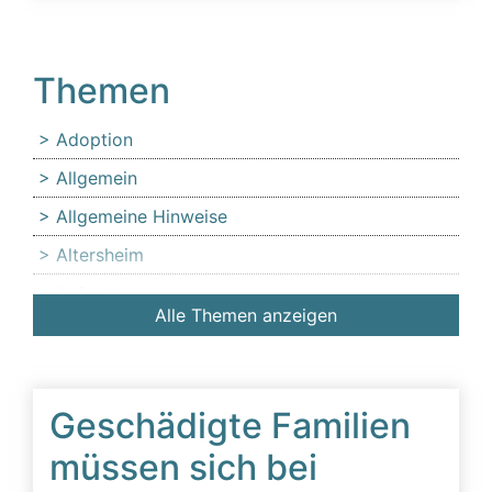
Themen
Adoption
Allgemein
Allgemeine Hinweise
Altersheim
Anfechtung
Alle Themen anzeigen
Angehörige
Anlaufstelle für Erbschleicheropfer
Äußerer Tatbestand: Diffamierung von
Geschädigte Familien
Familienmitgliedern
müssen sich bei
Beeinflussung