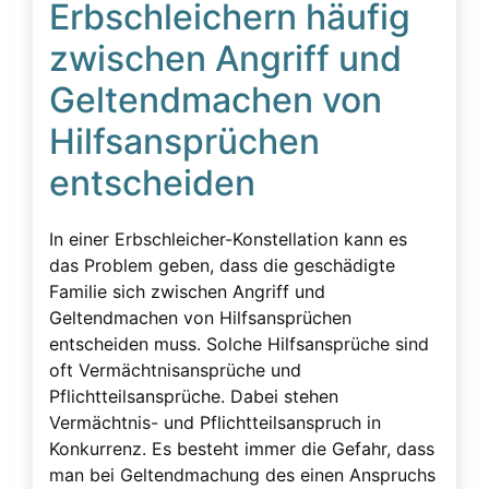
Erbschleichern häufig
Beeinflussung – unzulässig
zwischen Angriff und
Beeinflussung – Unzulässige – Alarmsignale
Geltendmachen von
Beeinflussung unzulässig
Hilfsansprüchen
Besuchsverbot
entscheiden
Betreuung
Demenz
In einer Erbschleicher-Konstellation kann es
Detektiv
das Problem geben, dass die geschädigte
Erblasser
Familie sich zwischen Angriff und
Geltendmachen von Hilfsansprüchen
Erbscheicherei aus dem sozialen Bereich des
entscheiden muss. Solche Hilfsansprüche sind
Erblassers
oft Vermächtnisansprüche und
Erbschleicher
Pflichtteilsansprüche. Dabei stehen
Vermächtnis- und Pflichtteilsanspruch in
Erbschleicher Alarmsignale
Konkurrenz. Es besteht immer die Gefahr, dass
Erbschleicherei
man bei Geltendmachung des einen Anspruchs