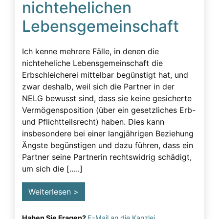
nichtehelichen
Beeinflussung – unzulässig
Lebensgemeinschaft
Beeinflussung – Unzulässige – Alarmsignale
Beeinflussung unzulässig
Ich kenne mehrere Fälle, in denen die
Besuchsverbot
nichteheliche Lebensgemeinschaft die
Erbschleicherei mittelbar begünstigt hat, und
Betreuung
zwar deshalb, weil sich die Partner in der
Demenz
NELG bewusst sind, dass sie keine gesicherte
Vermögensposition (über ein gesetzliches Erb-
Detektiv
und Pflichtteilsrecht) haben. Dies kann
Erblasser
insbesondere bei einer langjährigen Beziehung
Ängste begünstigen und dazu führen, dass ein
Erbscheicherei aus dem sozialen Bereich des
Partner seine Partnerin rechtswidrig schädigt,
Erblassers
um sich die […..]
Erbschleicher
Erbschleicher Alarmsignale
Weiterlesen >
Erbschleicherei
Haben Sie Fragen?
E-Mail an die Kanzlei