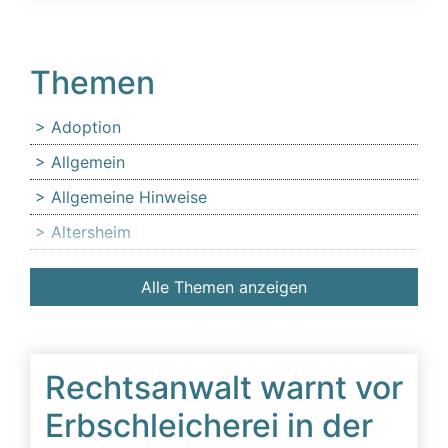
Themen
Adoption
Allgemein
Allgemeine Hinweise
Altersheim
Anfechtung
Alle Themen anzeigen
Angehörige
Anlaufstelle für Erbschleicheropfer
Äußerer Tatbestand: Diffamierung von
Rechtsanwalt warnt vor
Familienmitgliedern
Erbschleicherei in der
Beeinflussung