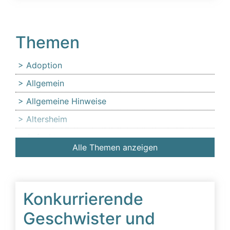
Themen
Adoption
Allgemein
Allgemeine Hinweise
Altersheim
Anfechtung
Alle Themen anzeigen
Angehörige
Anlaufstelle für Erbschleicheropfer
Äußerer Tatbestand: Diffamierung von
Konkurrierende
Familienmitgliedern
Geschwister und
Beeinflussung