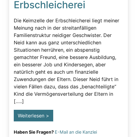
Erbschleicherei
Beeinflussung – unzulässig
Beeinflussung – Unzulässige – Alarmsignale
Die Keimzelle der Erbschleicherei liegt meiner
Beeinflussung unzulässig
Meinung nach in der streitanfälligen
Familienstruktur neidiger Geschwister. Der
Besuchsverbot
Neid kann aus ganz unterschiedlichen
Betreuung
Situationen herrühren, ein abspenstig
gemachter Freund, eine bessere Ausbildung,
Demenz
ein besserer Job und Kindersegen, aber
Detektiv
natürlich geht es auch um finanzielle
Zuwendungen der Eltern. Dieser Neid führt in
Erblasser
vielen Fällen dazu, dass das „benachteiligte“
Erbscheicherei aus dem sozialen Bereich des
Kind die Vermögensverteilung der Eltern in
Erblassers
[…..]
Erbschleicher
Weiterlesen >
Erbschleicher Alarmsignale
Erbschleicherei
Haben Sie Fragen?
E-Mail an die Kanzlei