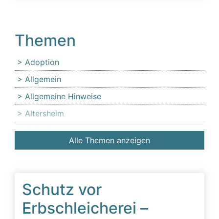
Themen
Adoption
Allgemein
Allgemeine Hinweise
Altersheim
Anfechtung
Alle Themen anzeigen
Angehörige
Anlaufstelle für Erbschleicheropfer
Äußerer Tatbestand: Diffamierung von
Schutz vor
Familienmitgliedern
Erbschleicherei –
Beeinflussung