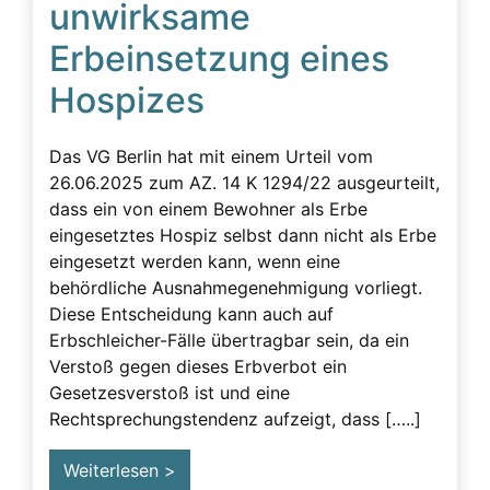
unwirksame
Beeinflussung – unzulässig
Erbeinsetzung eines
Beeinflussung – Unzulässige – Alarmsignale
Hospizes
Beeinflussung unzulässig
Besuchsverbot
Das VG Berlin hat mit einem Urteil vom
Betreuung
26.06.2025 zum AZ. 14 K 1294/22 ausgeurteilt,
dass ein von einem Bewohner als Erbe
Demenz
eingesetztes Hospiz selbst dann nicht als Erbe
Detektiv
eingesetzt werden kann, wenn eine
behördliche Ausnahmegenehmigung vorliegt.
Erblasser
Diese Entscheidung kann auch auf
Erbscheicherei aus dem sozialen Bereich des
Erbschleicher-Fälle übertragbar sein, da ein
Erblassers
Verstoß gegen dieses Erbverbot ein
Erbschleicher
Gesetzesverstoß ist und eine
Rechtsprechungstendenz aufzeigt, dass […..]
Erbschleicher Alarmsignale
Erbschleicherei
Weiterlesen >