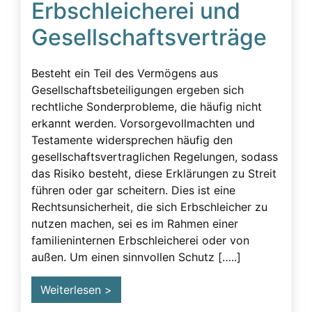
Erbschleicherei und
Beeinflussung – unzulässig
Gesellschaftsverträge
Beeinflussung – Unzulässige – Alarmsignale
Beeinflussung unzulässig
Besteht ein Teil des Vermögens aus
Besuchsverbot
Gesellschaftsbeteiligungen ergeben sich
rechtliche Sonderprobleme, die häufig nicht
Betreuung
erkannt werden. Vorsorgevollmachten und
Demenz
Testamente widersprechen häufig den
gesellschaftsvertraglichen Regelungen, sodass
Detektiv
das Risiko besteht, diese Erklärungen zu Streit
Erblasser
führen oder gar scheitern. Dies ist eine
Rechtsunsicherheit, die sich Erbschleicher zu
Erbscheicherei aus dem sozialen Bereich des
nutzen machen, sei es im Rahmen einer
Erblassers
familieninternen Erbschleicherei oder von
Erbschleicher
außen. Um einen sinnvollen Schutz […..]
Erbschleicher Alarmsignale
Weiterlesen >
Erbschleicherei