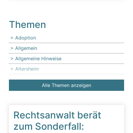
Themen
Adoption
Allgemein
Allgemeine Hinweise
Altersheim
Anfechtung
Alle Themen anzeigen
Angehörige
Anlaufstelle für Erbschleicheropfer
Äußerer Tatbestand: Diffamierung von
Rechtsanwalt berät
Familienmitgliedern
zum Sonderfall:
Beeinflussung