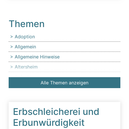
Themen
Adoption
Allgemein
Allgemeine Hinweise
Altersheim
Anfechtung
Alle Themen anzeigen
Angehörige
Anlaufstelle für Erbschleicheropfer
Äußerer Tatbestand: Diffamierung von
Erbschleicherei und
Familienmitgliedern
Erbunwürdigkeit
Beeinflussung