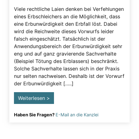
Beeinflussung – unzulässig
Viele rechtliche Laien denken bei Verfehlungen
eines Erbschleichers an die Möglichkeit, dass
Beeinflussung – Unzulässige – Alarmsignale
eine Erbunwürdigkeit den Erbfall löst. Dabei
Beeinflussung unzulässig
wird die Reichweite dieses Vorwurfs leider
Besuchsverbot
falsch eingeschätzt. Tatsächlich ist der
Anwendungsbereich der Erbunwürdigkeit sehr
Betreuung
eng und auf ganz gravierende Sachverhalte
Demenz
(Beispiel Tötung des Erblassers) beschränkt.
Solche Sachverhalte lassen sich in der Praxis
Detektiv
nur selten nachweisen. Deshalb ist der Vorwurf
Erblasser
der Erbunwürdigkeit […..]
Erbscheicherei aus dem sozialen Bereich des
Weiterlesen >
Erblassers
Erbschleicher
Haben Sie Fragen?
E-Mail an die Kanzlei
Erbschleicher Alarmsignale
Erbschleicherei