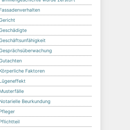
Fassadenverhalten
Gericht
Geschädigte
Geschäftsunfähigkeit
Gesprächsüberwachung
Gutachten
Körperliche Faktoren
Lügeneffekt
Musterfälle
Notarielle Beurkundung
Pfleger
Pflichtteil