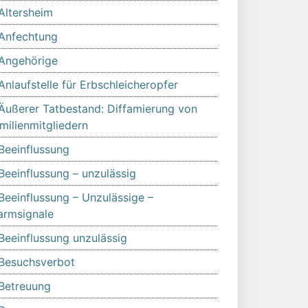
Altersheim
Anfechtung
Angehörige
Anlaufstelle für Erbschleicheropfer
Äußerer Tatbestand: Diffamierung von
milienmitgliedern
Beeinflussung
Beeinflussung – unzulässig
Beeinflussung – Unzulässige –
armsignale
Beeinflussung unzulässig
Besuchsverbot
Betreuung