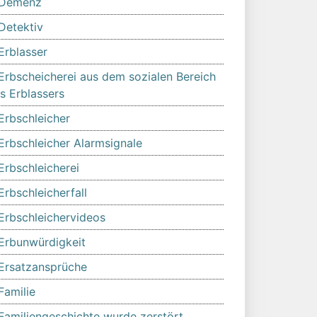
Demenz
Detektiv
Erblasser
Erbscheicherei aus dem sozialen Bereich
s Erblassers
Erbschleicher
Erbschleicher Alarmsignale
Erbschleicherei
Erbschleicherfall
Erbschleichervideos
Erbunwürdigkeit
Ersatzansprüche
Familie
Familiengeschichte wurde zerstört