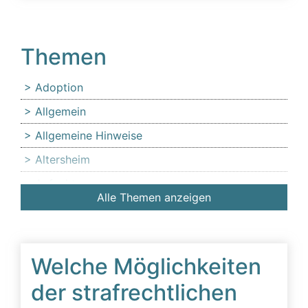
Themen
Adoption
Allgemein
Allgemeine Hinweise
Altersheim
Anfechtung
Alle Themen anzeigen
Angehörige
Anlaufstelle für Erbschleicheropfer
Äußerer Tatbestand: Diffamierung von
Welche Möglichkeiten
Familienmitgliedern
der strafrechtlichen
Beeinflussung