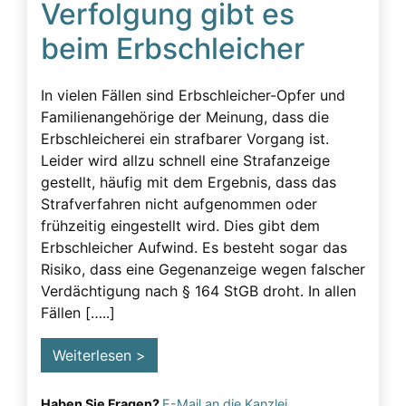
Verfolgung gibt es
Beeinflussung – unzulässig
beim Erbschleicher
Beeinflussung – Unzulässige – Alarmsignale
Beeinflussung unzulässig
In vielen Fällen sind Erbschleicher-Opfer und
Besuchsverbot
Familienangehörige der Meinung, dass die
Erbschleicherei ein strafbarer Vorgang ist.
Betreuung
Leider wird allzu schnell eine Strafanzeige
Demenz
gestellt, häufig mit dem Ergebnis, dass das
Strafverfahren nicht aufgenommen oder
Detektiv
frühzeitig eingestellt wird. Dies gibt dem
Erblasser
Erbschleicher Aufwind. Es besteht sogar das
Risiko, dass eine Gegenanzeige wegen falscher
Erbscheicherei aus dem sozialen Bereich des
Verdächtigung nach § 164 StGB droht. In allen
Erblassers
Fällen […..]
Erbschleicher
Erbschleicher Alarmsignale
Weiterlesen >
Erbschleicherei
Haben Sie Fragen?
E-Mail an die Kanzlei