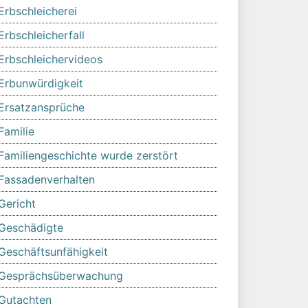
Erbschleicherei
Erbschleicherfall
Erbschleichervideos
Erbunwürdigkeit
Ersatzansprüche
Familie
Familiengeschichte wurde zerstört
Fassadenverhalten
Gericht
Geschädigte
Geschäftsunfähigkeit
Gesprächsüberwachung
Gutachten