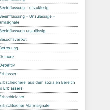
Beeinflussung – unzulässig
Beeinflussung – Unzulässige –
armsignale
Beeinflussung unzulässig
Besuchsverbot
Betreuung
Demenz
Detektiv
Erblasser
Erbscheicherei aus dem sozialen Bereich
s Erblassers
Erbschleicher
Erbschleicher Alarmsignale