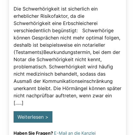
Beeinflussung – unzulässig
Die Schwerhörigkeit ist sicherlich ein
erheblicher Risikofaktor, da die
Beeinflussung – Unzulässige – Alarmsignale
Schwerhörigkeit eine Erbschleicherei
Beeinflussung unzulässig
verschiedentlich begünstigt: Schwerhörige
Besuchsverbot
können Gesprächen nicht mehr optimal folgen,
deshalb ist beispielsweise ein notarieller
Betreuung
(Testaments)Beurkundungstermin, bei dem der
Demenz
Notar die Schwerhörigkeit nicht kennt,
problematisch. Schwerhörigkeit wird häufig
Detektiv
nicht medizinisch behandelt, sodass das
Erblasser
Ausmaß der Kommunikationseinschränkung
unerkannt bleibt. Die Hörmängel können später
Erbscheicherei aus dem sozialen Bereich des
nicht nachprüfbar auftreten, wenn zwar ein
Erblassers
[…..]
Erbschleicher
Weiterlesen >
Erbschleicher Alarmsignale
Erbschleicherei
Haben Sie Fragen?
E-Mail an die Kanzlei