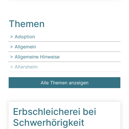
Themen
Adoption
Allgemein
Allgemeine Hinweise
Altersheim
Anfechtung
Alle Themen anzeigen
Angehörige
Anlaufstelle für Erbschleicheropfer
Äußerer Tatbestand: Diffamierung von
Erbschleicherei bei
Familienmitgliedern
Schwerhörigkeit
Beeinflussung