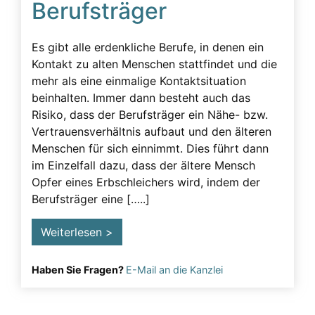
Berufsträger
Beeinflussung – unzulässig
Beeinflussung – Unzulässige – Alarmsignale
Es gibt alle erdenkliche Berufe, in denen ein
Beeinflussung unzulässig
Kontakt zu alten Menschen stattfindet und die
mehr als eine einmalige Kontaktsituation
Besuchsverbot
beinhalten. Immer dann besteht auch das
Betreuung
Risiko, dass der Berufsträger ein Nähe- bzw.
Vertrauensverhältnis aufbaut und den älteren
Demenz
Menschen für sich einnimmt. Dies führt dann
Detektiv
im Einzelfall dazu, dass der ältere Mensch
Opfer eines Erbschleichers wird, indem der
Erblasser
Berufsträger eine […..]
Erbscheicherei aus dem sozialen Bereich des
Erblassers
Weiterlesen >
Erbschleicher
Haben Sie Fragen?
E-Mail an die Kanzlei
Erbschleicher Alarmsignale
Erbschleicherei