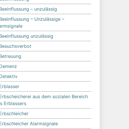
Beeinflussung – unzulässig
Beeinflussung – Unzulässige –
armsignale
Beeinflussung unzulässig
Besuchsverbot
Betreuung
Demenz
Detektiv
Erblasser
Erbscheicherei aus dem sozialen Bereich
s Erblassers
Erbschleicher
Erbschleicher Alarmsignale