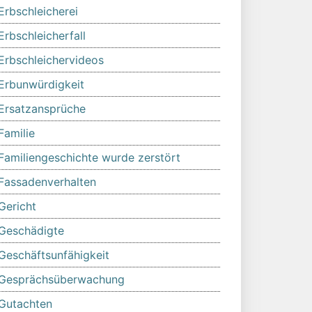
Erbschleicherei
Erbschleicherfall
Erbschleichervideos
Erbunwürdigkeit
Ersatzansprüche
Familie
Familiengeschichte wurde zerstört
Fassadenverhalten
Gericht
Geschädigte
Geschäftsunfähigkeit
Gesprächsüberwachung
Gutachten