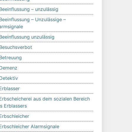
Beeinflussung – unzulässig
Beeinflussung – Unzulässige –
armsignale
Beeinflussung unzulässig
Besuchsverbot
Betreuung
Demenz
Detektiv
Erblasser
Erbscheicherei aus dem sozialen Bereich
s Erblassers
Erbschleicher
Erbschleicher Alarmsignale