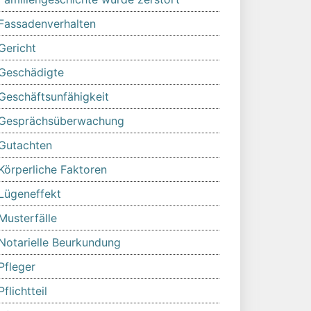
Fassadenverhalten
Gericht
Geschädigte
Geschäftsunfähigkeit
Gesprächsüberwachung
Gutachten
Körperliche Faktoren
Lügeneffekt
Musterfälle
Notarielle Beurkundung
Pfleger
Pflichtteil