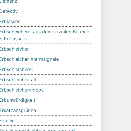
Demenz
Detektiv
Erblasser
Erbscheicherei aus dem sozialen Bereich
s Erblassers
Erbschleicher
Erbschleicher Alarmsignale
Erbschleicherei
Erbschleicherfall
Erbschleichervideos
Erbunwürdigkeit
Ersatzansprüche
Familie
Familiengeschichte wurde zerstört