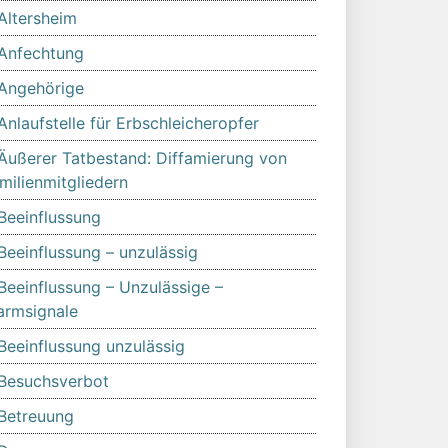
Altersheim
Anfechtung
Angehörige
Anlaufstelle für Erbschleicheropfer
Äußerer Tatbestand: Diffamierung von
milienmitgliedern
Beeinflussung
Beeinflussung – unzulässig
Beeinflussung – Unzulässige –
armsignale
Beeinflussung unzulässig
Besuchsverbot
Betreuung