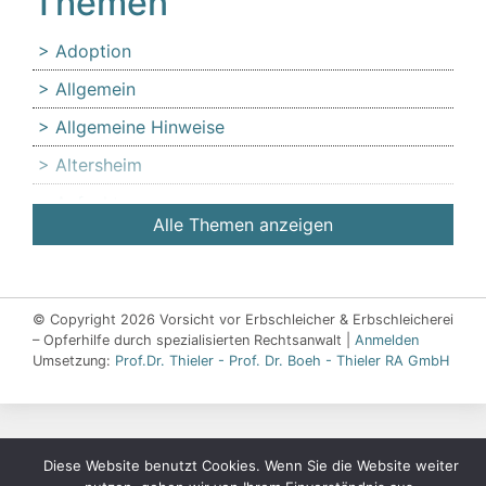
Themen
Adoption
Allgemein
Allgemeine Hinweise
Altersheim
Anfechtung
Alle Themen anzeigen
Angehörige
Anlaufstelle für Erbschleicheropfer
Äußerer Tatbestand: Diffamierung von
© Copyright 2026 Vorsicht vor Erbschleicher & Erbschleicherei
– Opferhilfe durch spezialisierten Rechtsanwalt |
Familienmitgliedern
Anmelden
Umsetzung:
Prof.Dr. Thieler - Prof. Dr. Boeh - Thieler RA GmbH
Beeinflussung
Beeinflussung – unzulässig
Beeinflussung – Unzulässige – Alarmsignale
Diese Website benutzt Cookies. Wenn Sie die Website weiter