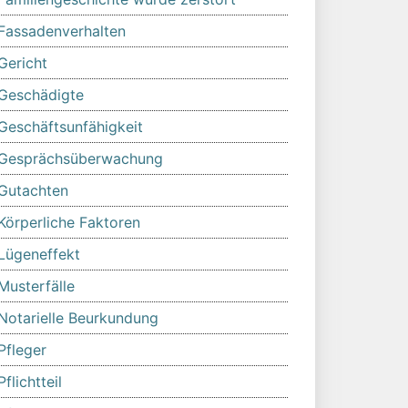
Fassadenverhalten
Gericht
Geschädigte
Geschäftsunfähigkeit
Gesprächsüberwachung
Gutachten
Körperliche Faktoren
Lügeneffekt
Musterfälle
Notarielle Beurkundung
Pfleger
Pflichtteil