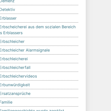
Demenz
Detektiv
Erblasser
Erbscheicherei aus dem sozialen Bereich
s Erblassers
Erbschleicher
Erbschleicher Alarmsignale
Erbschleicherei
Erbschleicherfall
Erbschleichervideos
Erbunwürdigkeit
Ersatzansprüche
Familie
Familiengeschichte wurde zerstört