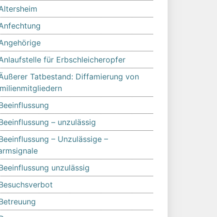
Altersheim
Anfechtung
Angehörige
Anlaufstelle für Erbschleicheropfer
Äußerer Tatbestand: Diffamierung von
milienmitgliedern
Beeinflussung
Beeinflussung – unzulässig
Beeinflussung – Unzulässige –
armsignale
Beeinflussung unzulässig
Besuchsverbot
Betreuung