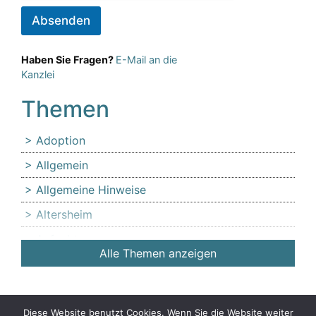
Absenden
Haben Sie Fragen?
E-Mail an die
Kanzlei
Themen
Adoption
Allgemein
Allgemeine Hinweise
Altersheim
Anfechtung
Alle Themen anzeigen
Angehörige
Anlaufstelle für Erbschleicheropfer
Äußerer Tatbestand: Diffamierung von
Diese Website benutzt Cookies. Wenn Sie die Website weiter
© Copyright 2026 Vorsicht vor Erbschleicher & Erbschleicherei