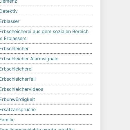
Demenz
Detektiv
Erblasser
Erbscheicherei aus dem sozialen Bereich
s Erblassers
Erbschleicher
Erbschleicher Alarmsignale
Erbschleicherei
Erbschleicherfall
Erbschleichervideos
Erbunwürdigkeit
Ersatzansprüche
Familie
Familiengeschichte wurde zerstört