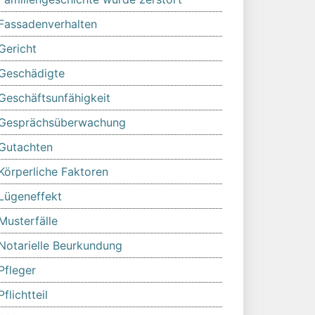
Fassadenverhalten
Gericht
Geschädigte
Geschäftsunfähigkeit
Gesprächsüberwachung
Gutachten
Körperliche Faktoren
Lügeneffekt
Musterfälle
Notarielle Beurkundung
Pfleger
Pflichtteil