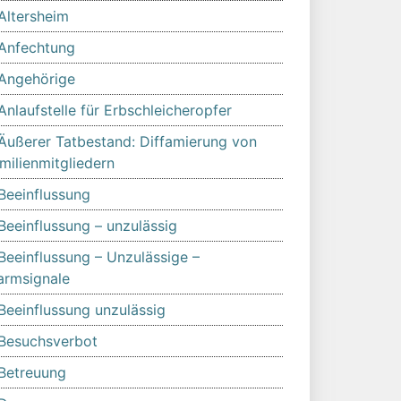
Altersheim
Anfechtung
Angehörige
Anlaufstelle für Erbschleicheropfer
Äußerer Tatbestand: Diffamierung von
milienmitgliedern
Beeinflussung
Beeinflussung – unzulässig
Beeinflussung – Unzulässige –
armsignale
Beeinflussung unzulässig
Besuchsverbot
Betreuung