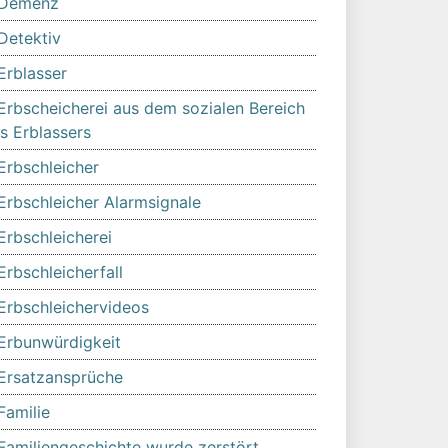
Demenz
Detektiv
Erblasser
Erbscheicherei aus dem sozialen Bereich
s Erblassers
Erbschleicher
Erbschleicher Alarmsignale
Erbschleicherei
Erbschleicherfall
Erbschleichervideos
Erbunwürdigkeit
Ersatzansprüche
Familie
Familiengeschichte wurde zerstört