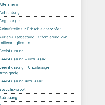
Altersheim
Anfechtung
Angehörige
Anlaufstelle für Erbschleicheropfer
Äußerer Tatbestand: Diffamierung von
milienmitgliedern
Beeinflussung
Beeinflussung – unzulässig
Beeinflussung – Unzulässige –
armsignale
Beeinflussung unzulässig
Besuchsverbot
Betreuung