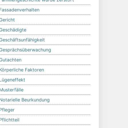
Fassadenverhalten
Gericht
Geschädigte
Geschäftsunfähigkeit
Gesprächsüberwachung
Gutachten
Körperliche Faktoren
Lügeneffekt
Musterfälle
Notarielle Beurkundung
Pfleger
Pflichtteil