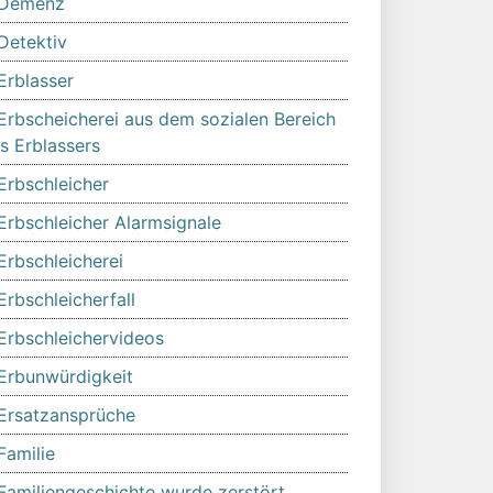
Demenz
Detektiv
Erblasser
Erbscheicherei aus dem sozialen Bereich
s Erblassers
Erbschleicher
Erbschleicher Alarmsignale
Erbschleicherei
Erbschleicherfall
Erbschleichervideos
Erbunwürdigkeit
Ersatzansprüche
Familie
Familiengeschichte wurde zerstört