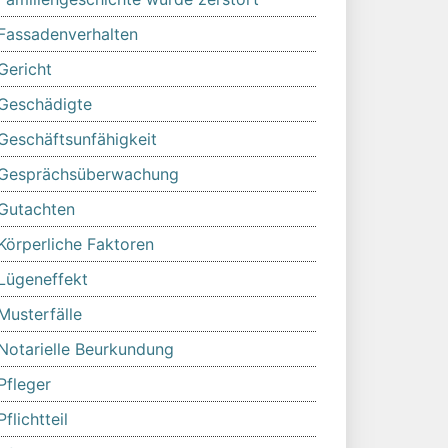
Fassadenverhalten
Gericht
Geschädigte
Geschäftsunfähigkeit
Gesprächsüberwachung
Gutachten
Körperliche Faktoren
Lügeneffekt
Musterfälle
Notarielle Beurkundung
Pfleger
Pflichtteil