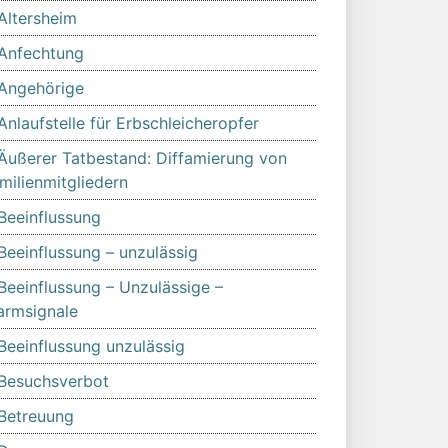
Altersheim
Anfechtung
Angehörige
Anlaufstelle für Erbschleicheropfer
Äußerer Tatbestand: Diffamierung von
milienmitgliedern
Beeinflussung
Beeinflussung – unzulässig
Beeinflussung – Unzulässige –
armsignale
Beeinflussung unzulässig
Besuchsverbot
Betreuung