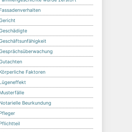
Fassadenverhalten
Gericht
Geschädigte
Geschäftsunfähigkeit
Gesprächsüberwachung
Gutachten
Körperliche Faktoren
Lügeneffekt
Musterfälle
Notarielle Beurkundung
Pfleger
Pflichtteil