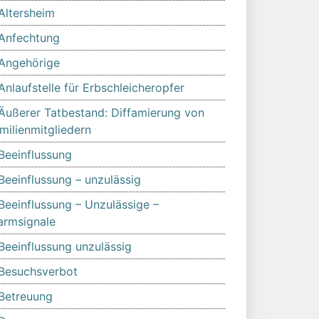
Altersheim
Anfechtung
Angehörige
Anlaufstelle für Erbschleicheropfer
Äußerer Tatbestand: Diffamierung von
milienmitgliedern
Beeinflussung
Beeinflussung – unzulässig
Beeinflussung – Unzulässige –
armsignale
Beeinflussung unzulässig
Besuchsverbot
Betreuung