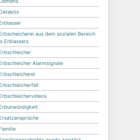
Demenz
Detektiv
Erblasser
Erbscheicherei aus dem sozialen Bereich
s Erblassers
Erbschleicher
Erbschleicher Alarmsignale
Erbschleicherei
Erbschleicherfall
Erbschleichervideos
Erbunwürdigkeit
Ersatzansprüche
Familie
Familiengeschichte wurde zerstört