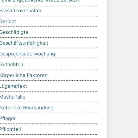
Fassadenverhalten
Gericht
Geschädigte
Geschäftsunfähigkeit
Gesprächsüberwachung
Gutachten
Körperliche Faktoren
Lügeneffekt
Musterfälle
Notarielle Beurkundung
Pfleger
Pflichtteil