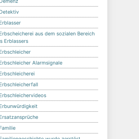
Demenz
Detektiv
Erblasser
Erbscheicherei aus dem sozialen Bereich
s Erblassers
Erbschleicher
Erbschleicher Alarmsignale
Erbschleicherei
Erbschleicherfall
Erbschleichervideos
Erbunwürdigkeit
Ersatzansprüche
Familie
Familiengeschichte wurde zerstört