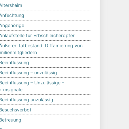
Altersheim
Anfechtung
Angehörige
Anlaufstelle für Erbschleicheropfer
Äußerer Tatbestand: Diffamierung von
milienmitgliedern
Beeinflussung
Beeinflussung – unzulässig
Beeinflussung – Unzulässige –
armsignale
Beeinflussung unzulässig
Besuchsverbot
Betreuung