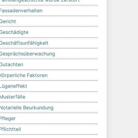
Fassadenverhalten
Gericht
Geschädigte
Geschäftsunfähigkeit
Gesprächsüberwachung
Gutachten
Körperliche Faktoren
Lügeneffekt
Musterfälle
Notarielle Beurkundung
Pfleger
Pflichtteil