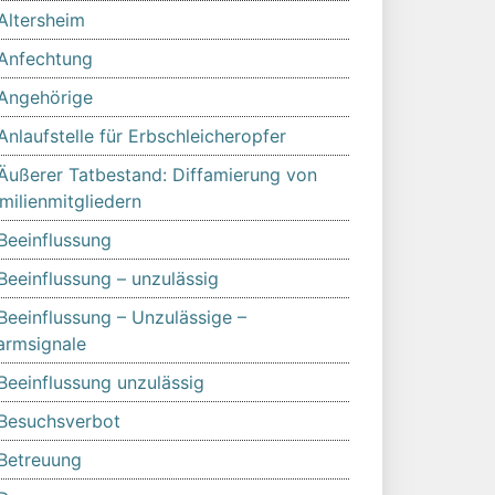
Altersheim
Anfechtung
Angehörige
Anlaufstelle für Erbschleicheropfer
Äußerer Tatbestand: Diffamierung von
milienmitgliedern
Beeinflussung
Beeinflussung – unzulässig
Beeinflussung – Unzulässige –
armsignale
Beeinflussung unzulässig
Besuchsverbot
Betreuung