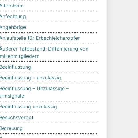
Altersheim
Anfechtung
Angehörige
Anlaufstelle für Erbschleicheropfer
Äußerer Tatbestand: Diffamierung von
milienmitgliedern
Beeinflussung
Beeinflussung – unzulässig
Beeinflussung – Unzulässige –
armsignale
Beeinflussung unzulässig
Besuchsverbot
Betreuung