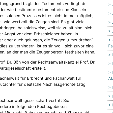
htungsgrund bzgl. des Testaments vorliegt, der
oder wie bestimmte testamentarische Klauseln
s solchen Prozesses ist es nicht immer möglich,
wie wertvoll die Zeugen sind. Es gibt viele
ringen, beispielsweise, weil sie zu alt sind, sich
der Angst vor dem Erbschleicher haben. In
her aber auch gelungen, die Zeugen „umzudrehen“
es zu verhindern, ist es sinnvoll, sich zuvor eine
Fa
en, an der man die Zeugenperson festhalten kann.
of. Dr. Böh von der Rechtsanwaltskanzlei Prof. Dr.
altsgesellschaft erstellt.
Fachanwalt für Erbrecht und Fachanwalt für
Al
utachter für deutsche Nachlassgerichte tätig.
 Rechtsanwaltsgesellschaft vertritt Sie
ondere in folgenden Rechtsgebieten:
nd Mietrecht, Schenkungsrecht und Steuerrecht.