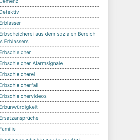
Demenz
Detektiv
Erblasser
Erbscheicherei aus dem sozialen Bereich
s Erblassers
Erbschleicher
Erbschleicher Alarmsignale
Erbschleicherei
Erbschleicherfall
Erbschleichervideos
Erbunwürdigkeit
Ersatzansprüche
Familie
Familiengeschichte wurde zerstört