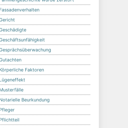
Fassadenverhalten
Gericht
Geschädigte
Geschäftsunfähigkeit
Gesprächsüberwachung
Gutachten
Körperliche Faktoren
Lügeneffekt
Musterfälle
Notarielle Beurkundung
Pfleger
Pflichtteil