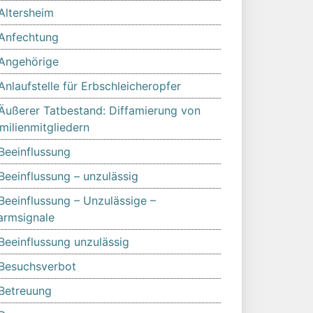
Altersheim
Anfechtung
Angehörige
Anlaufstelle für Erbschleicheropfer
Äußerer Tatbestand: Diffamierung von
milienmitgliedern
Beeinflussung
Beeinflussung – unzulässig
Beeinflussung – Unzulässige –
armsignale
Beeinflussung unzulässig
Besuchsverbot
Betreuung