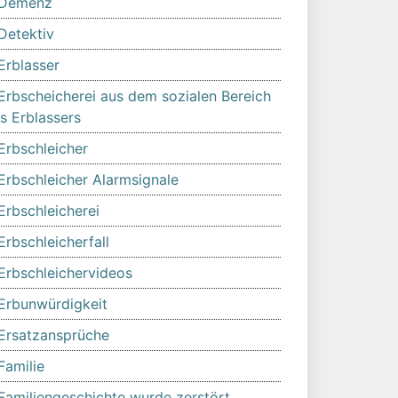
Demenz
Detektiv
Erblasser
Erbscheicherei aus dem sozialen Bereich
s Erblassers
Erbschleicher
Erbschleicher Alarmsignale
Erbschleicherei
Erbschleicherfall
Erbschleichervideos
Erbunwürdigkeit
Ersatzansprüche
Familie
Familiengeschichte wurde zerstört