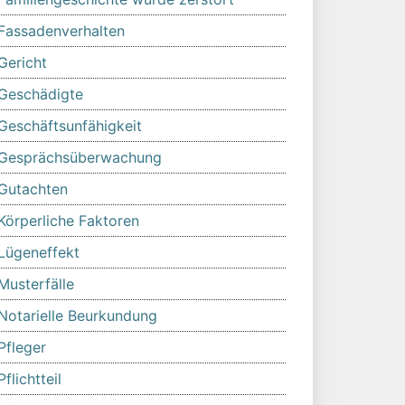
Fassadenverhalten
Gericht
Geschädigte
Geschäftsunfähigkeit
Gesprächsüberwachung
Gutachten
Körperliche Faktoren
Lügeneffekt
Musterfälle
Notarielle Beurkundung
Pfleger
Pflichtteil