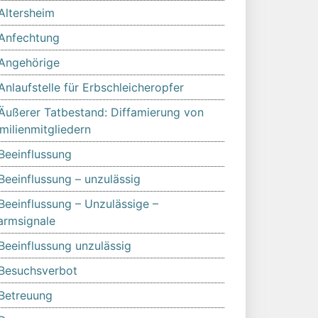
Altersheim
Anfechtung
Angehörige
Anlaufstelle für Erbschleicheropfer
Äußerer Tatbestand: Diffamierung von
milienmitgliedern
Beeinflussung
Beeinflussung – unzulässig
Beeinflussung – Unzulässige –
armsignale
Beeinflussung unzulässig
Besuchsverbot
Betreuung