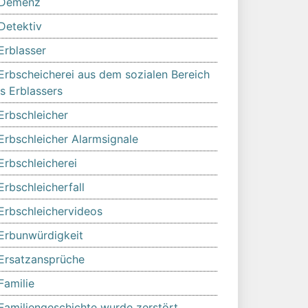
Demenz
Detektiv
Erblasser
Erbscheicherei aus dem sozialen Bereich
s Erblassers
Erbschleicher
Erbschleicher Alarmsignale
Erbschleicherei
Erbschleicherfall
Erbschleichervideos
Erbunwürdigkeit
Ersatzansprüche
Familie
Familiengeschichte wurde zerstört