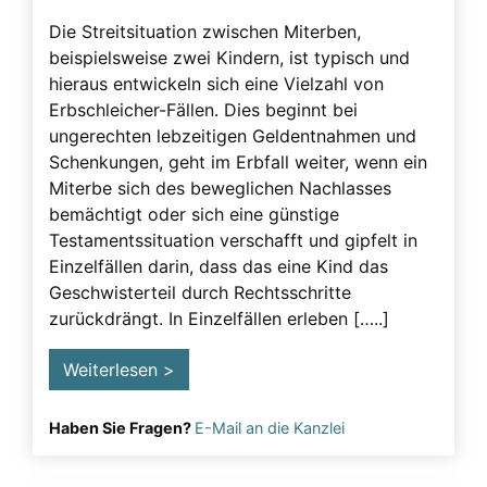
Beeinflussung – unzulässig
Die Streitsituation zwischen Miterben,
beispielsweise zwei Kindern, ist typisch und
Beeinflussung – Unzulässige – Alarmsignale
hieraus entwickeln sich eine Vielzahl von
Beeinflussung unzulässig
Erbschleicher-Fällen. Dies beginnt bei
Besuchsverbot
ungerechten lebzeitigen Geldentnahmen und
Schenkungen, geht im Erbfall weiter, wenn ein
Betreuung
Miterbe sich des beweglichen Nachlasses
Demenz
bemächtigt oder sich eine günstige
Testamentssituation verschafft und gipfelt in
Detektiv
Einzelfällen darin, dass das eine Kind das
Erblasser
Geschwisterteil durch Rechtsschritte
zurückdrängt. In Einzelfällen erleben […..]
Erbscheicherei aus dem sozialen Bereich des
Erblassers
Weiterlesen >
Erbschleicher
Erbschleicher Alarmsignale
Haben Sie Fragen?
E-Mail an die Kanzlei
Erbschleicherei