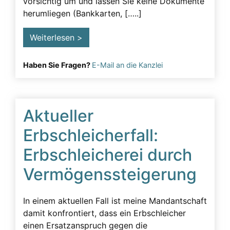
vorsichtig um und lassen Sie keine Dokumente
Lügeneffekt
herumliegen (Bankkarten, […..]
Musterfälle
Weiterlesen >
Notarielle Beurkundung
Pfleger
Haben Sie Fragen?
E-Mail an die Kanzlei
Pflichtteil
Pflichtteilsverzicht
Aktueller
Pressearbeit
Erbschleicherfall:
Presseartikel
Erbschleicherei durch
Pressemitteilung
Vermögenssteigerung
Rechtsanwalt
Rechtsgrundlage
In einem aktuellen Fall ist meine Mandantschaft
Schenkungen
damit konfrontiert, dass ein Erbschleicher
einen Ersatzanspruch gegen die
Straftaten