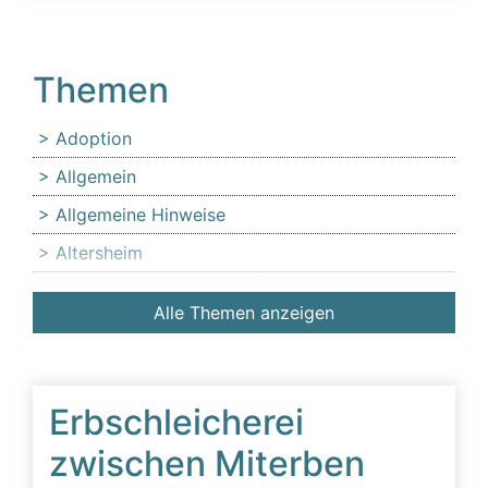
Themen
Adoption
Allgemein
Allgemeine Hinweise
Altersheim
Anfechtung
Alle Themen anzeigen
Angehörige
Anlaufstelle für Erbschleicheropfer
Äußerer Tatbestand: Diffamierung von
Erbschleicherei
Familienmitgliedern
zwischen Miterben
Beeinflussung