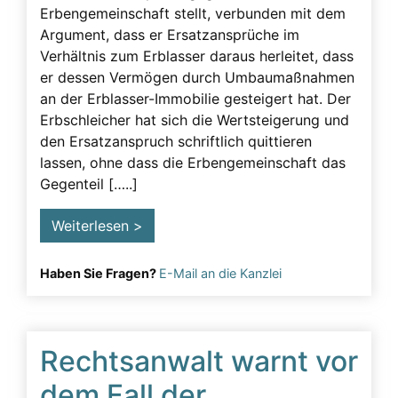
Erbengemeinschaft stellt, verbunden mit dem
Testament
Argument, dass er Ersatzansprüche im
Verhältnis zum Erblasser daraus herleitet, dass
Testamentsänderung erschweren
er dessen Vermögen durch Umbaumaßnahmen
Testamentsanfechtung
an der Erblasser-Immobilie gesteigert hat. Der
Erbschleicher hat sich die Wertsteigerung und
Testierfähigkeit
den Ersatzanspruch schriftlich quittieren
Unzulässige Beeinflussung
lassen, ohne dass die Erbengemeinschaft das
Gegenteil […..]
Urkundenfälschung
Vorgehen
Weiterlesen >
Vorsorgevollmacht
Haben Sie Fragen?
E-Mail an die Kanzlei
Rechtsanwalt warnt vor
dem Fall der