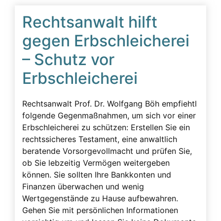
Erbschleicherfall
Rechtsanwalt hilft
Erbschleichervideos
gegen Erbschleicherei
Erbunwürdigkeit
– Schutz vor
Ersatzansprüche
Erbschleicherei
Familie
Familiengeschichte wurde zerstört
Rechtsanwalt Prof. Dr. Wolfgang Böh empfiehtl
Fassadenverhalten
folgende Gegenmaßnahmen, um sich vor einer
Erbschleicherei zu schützen: Erstellen Sie ein
Gericht
rechtssicheres Testament, eine anwaltlich
Geschädigte
beratende Vorsorgevollmacht und prüfen Sie,
Geschäftsunfähigkeit
ob Sie lebzeitig Vermögen weitergeben
können. Sie sollten Ihre Bankkonten und
Gesprächsüberwachung
Finanzen überwachen und wenig
Gutachten
Wertgegenstände zu Hause aufbewahren.
Gehen Sie mit persönlichen Informationen
Körperliche Faktoren